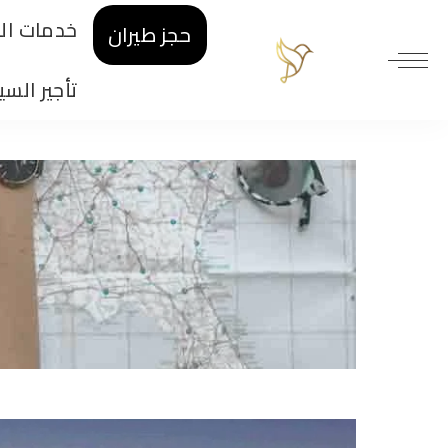
خدمات الط
حجز طيران
تأجير السي