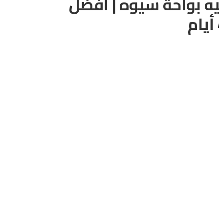
يه بواحة سيوه | أفضل