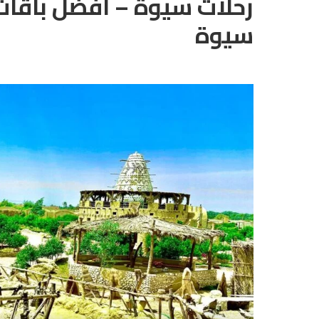
رحلات سيوة – افضل باقات
سيوة