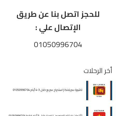
للحجز اتصل بنا عن طريق
الإتصال علي :
01050996704
أخر الرحلات
تاشيرة سريلانكا | استخراج سريع خلال 3-4 أيام 01050996704
تأشيرات فيتنام للمصريين | إصدار خلال 5 أيام فقط 01050996704