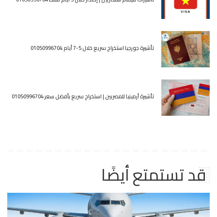
تأشيرة جورجيا استخراج سريع خلال 5-7 أيام 01050996704
تأشيرة أرمينيا للمصريين | استخراج سريع بأفضل سعر 01050996704
قد تستمتع أيضًا